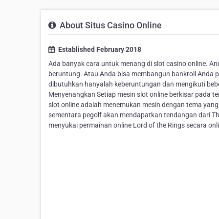
About Situs Casino Online
Established February 2018
Ada banyak cara untuk menang di slot casino online. A
beruntung. Atau Anda bisa membangun bankroll Anda p
dibutuhkan hanyalah keberuntungan dan mengikuti bebe
Menyenangkan Setiap mesin slot online berkisar pada 
slot online adalah menemukan mesin dengan tema yang
sementara pegolf akan mendapatkan tendangan dari The 
menyukai permainan online Lord of the Rings secara onli